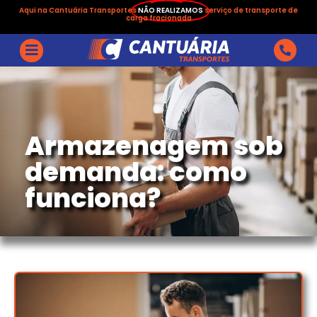
Aqui na Cantuária Transportes
NÃO REALIZAMOS
serviço de transporte de
carga fracionada
Armazenagem sob
demanda: como
funciona?