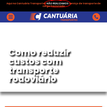
Aqui na Cantuária Transportes
NÃO REALIZAMOS
serviço de transporte de
carga fracionada
Como reduzir
custos com
transporte
rodoviário