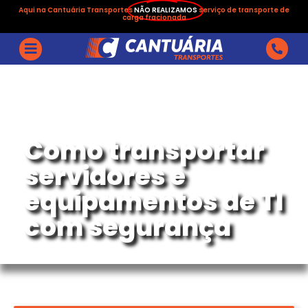
Aqui na Cantuária Transportes
NÃO REALIZAMOS
serviço de transporte de
carga fracionada
Como transportar
servidores e
equipamentos de TI
com segurança