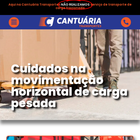
Aqui na Cantuária Transportes
NÃO REALIZAMOS
serviço de transporte de
carga fracionada
Cuidados na
movimentação
horizontal de carga
pesada