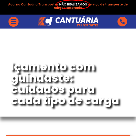
Aqui na Cantuária Transportes
NÃO REALIZAMOS
serviço de transporte de
carga fracionada
Içamento com
guindaste:
cuidados para
cada tipo de carga