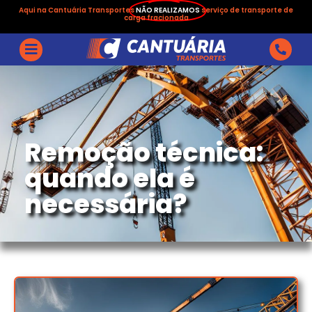
Aqui na Cantuária Transportes
NÃO REALIZAMOS
serviço de transporte de
carga fracionada
Remoção técnica:
quando ela é
necessária?