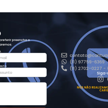
o
preferir preencha o
naremos.
L
contato@cantuar
(11) 97759-6369
UNTO
(11) 2702-0227 - 
Siga-
NÓS NÃO REALIZAMO
CARG