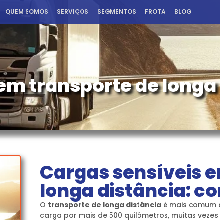
QUEM SOMOS
SERVIÇOS
SEGMENTOS
FROTA
BLOG
em transporte de longa
Cargas sensíveis e
longa distância: c
O
transporte de longa distância
é mais comum d
carga por mais de 500 quilômetros, muitas vezes