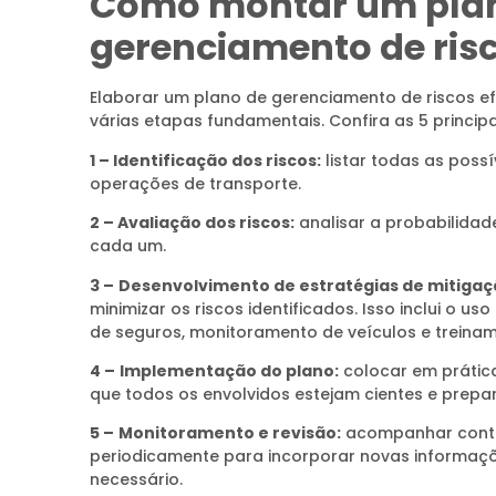
Como montar um pla
gerenciamento de ris
Elaborar um plano de gerenciamento de riscos ef
várias etapas fundamentais. Confira as 5 principa
1 – Identificação dos riscos:
listar todas as pos
operações de transporte.
2 – Avaliação dos riscos:
analisar a probabilidad
cada um.
3 –
Desenvolvimento de estratégias de mitigaç
minimizar os riscos identificados. Isso inclui o us
de seguros, monitoramento de veículos e treina
4 –
Implementação do plano:
colocar em prática
que todos os envolvidos estejam cientes e prepa
5 –
Monitoramento e revisão:
acompanhar contin
periodicamente para incorporar novas informaçõ
necessário.