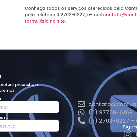
Conheça todos os serviços oferecidos pela Cant
pelo telefone 11 2702-0227, e-mail
contato@cantu
formulário no site.
o
preferir preencha o
naremos.
L
contato@cantuar
(11) 97759-6369
UNTO
(11) 2702-0227 - 
Siga-