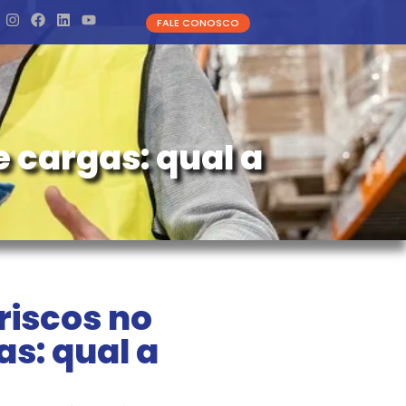
FALE CONOSCO
 cargas: qual a
riscos no
as: qual a