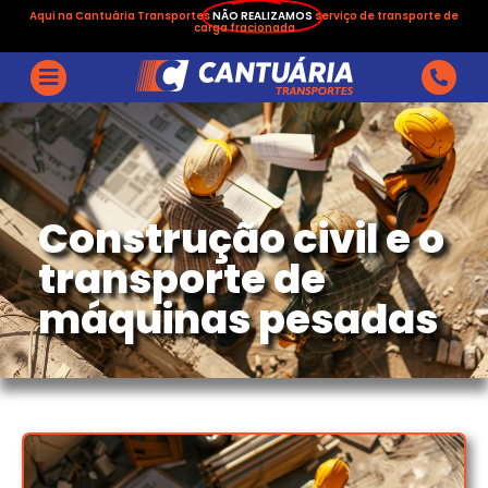
Aqui na Cantuária Transportes
NÃO REALIZAMOS
serviço de transporte de
carga fracionada
Construção civil e o
transporte de
máquinas pesadas